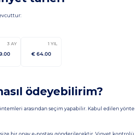
evcuttur:
3 AY
1 YIL
9.00
€ 64.00
nasıl ödeyebilirim?
öntemleri arasından seçim yapabilir. Kabul edilen yönt
ze bir onay e-postası gönderilecektir. Vinyet kontrolü