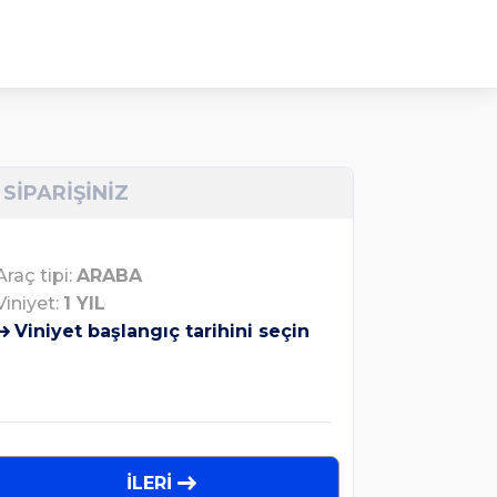
SİPARİŞİNİZ
Araç tipi:
ARABA
Viniyet:
1 YIL
Viniyet başlangıç tarihini seçin
İLERİ