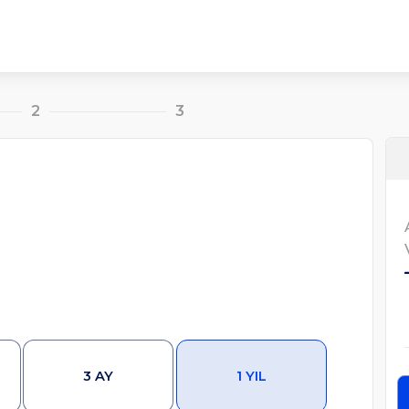
2
3
3 AY
1 YIL