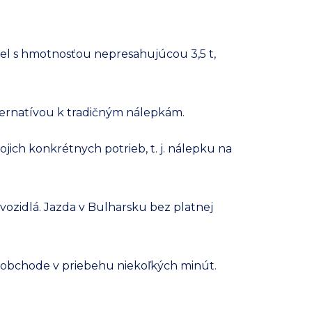
iel s hmotnosťou nepresahujúcou 3,5 t,
lternatívou k tradičným nálepkám.
ojich konkrétnych potrieb, t. j. nálepku na
vozidlá. Jazda v Bulharsku bez platnej
 obchode v priebehu niekoľkých minút.