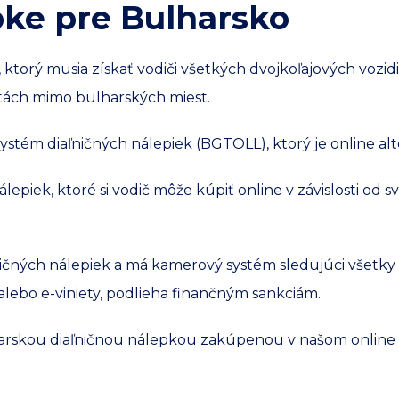
pke pre Bulharsko
ktorý musia získať vodiči všetkých dvojkoľajových vozid
stách mimo bulharských miest.
systém diaľničných nálepiek (BGTOLL), ktorý je online a
epiek, ktoré si vodič môže kúpiť online v závislosti od sv
ičných nálepiek a má kamerový systém sledujúci všetky 
y alebo e-viniety, podlieha finančným sankciám.
lharskou diaľničnou nálepkou zakúpenou v našom online