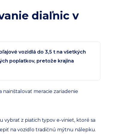
anie diaľnic v
ľajové vozidlá do 3,5 t na všetkých
ých poplatkov, pretože krajina
 nainštalovať meracie zariadenie
ybrať z piatich typov e-viniet, ktoré sa
lepiť na vozidlo tradičnú mýtnu nálepku.