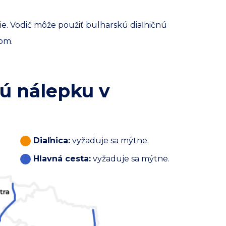
ie. Vodič môže použiť bulharskú diaľničnú
om.
nú nálepku v
Diaľnica:
vyžaduje sa mýtne.
Hlavná cesta:
vyžaduje sa mýtne.