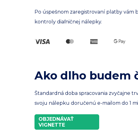
Po úspešnom zaregistrovaní platby vám bud
kontroly diaľničnej nálepky.
Ako dlho budem č
Štandardná doba spracovania zvyčajne trvá 
svoju nálepku doručenú e-mailom do 1 mi
OBJEDNÁVAŤ
VIGNETTE