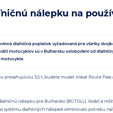
ľničnú nálepku na použív
ovinná diaľničná poplatok vyžadovaná pre všetky dvojko
diči motocyklov sú v Bulharsku oslobodení od diaľničn
e motocykle.
u presahujúcou 3,5 t, budete musieť získať Route Pass a
aľničnú nálepku pre Bulharsko (BGTOLL). Vodiči si môžu v
eho systému diaľničných nálepiek eliminovalo potrebu na