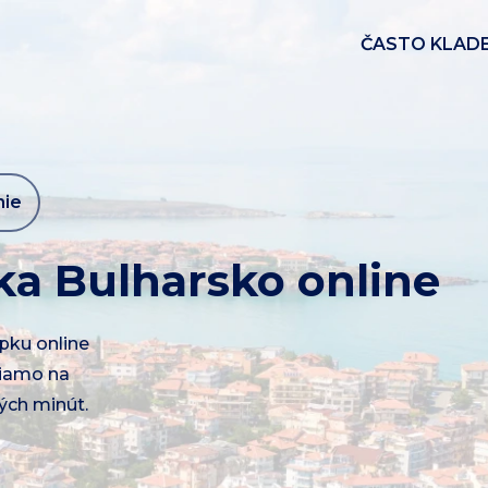
ČASTO KLAD
nie
ka Bulharsko online
epku online
riamo na
ých minút.