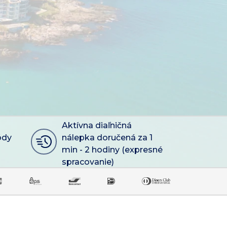
Aktívna diaľničná
ódy
nálepka doručená za 1
min - 2 hodiny (expresné
spracovanie)