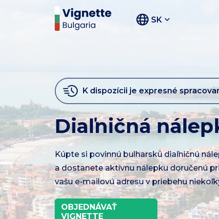
SK
K dispozícii je expresné spracova
Diaľničná nálep
Kúpte si povinnú bulharskú diaľničnú nál
a dostanete aktívnu nálepku doručenú p
vašu e-mailovú adresu v priebehu niekoľk
OBJEDNÁVAŤ
VIGNETTE