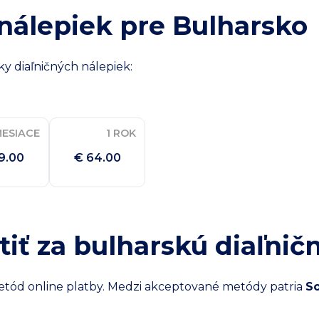
nálepiek pre Bulharsko
ky diaľničných nálepiek:
MESIACE
1 ROK
9.00
€ 64.00
iť za bulharskú diaľnič
metód online platby. Medzi akceptované metódy patria
So