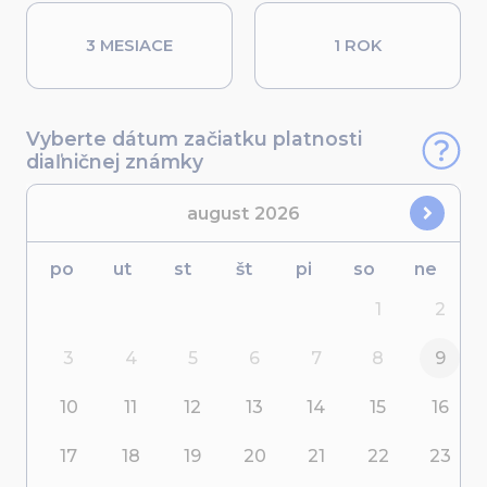
3 MESIACE
1 ROK
Vyberte dátum začiatku platnosti
diaľničnej známky
august
2026
po
ut
st
št
pi
so
ne
1
2
3
4
5
6
7
8
9
10
11
12
13
14
15
16
17
18
19
20
21
22
23