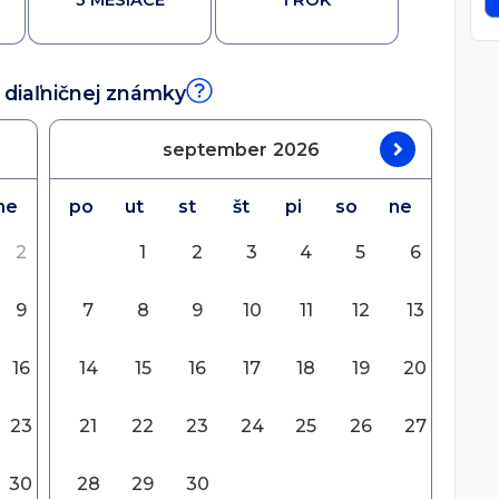
3 MESIACE
1 ROK
 diaľničnej známky
september
2026
ne
po
ut
st
št
pi
so
ne
2
1
2
3
4
5
6
9
7
8
9
10
11
12
13
16
14
15
16
17
18
19
20
23
21
22
23
24
25
26
27
30
28
29
30