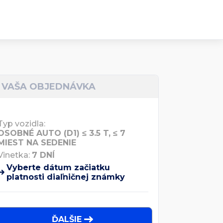
VAŠA OBJEDNÁVKA
Typ vozidla:
OSOBNÉ AUTO (D1) ≤ 3.5 T, ≤ 7
MIEST NA SEDENIE
Vinetka:
7 DNÍ
Vyberte dátum začiatku
platnosti diaľničnej známky
ĎALŠIE