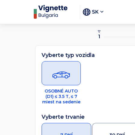
SK
1
Vyberte typ vozidla
OSOBNÉ AUTO
(D1) ≤ 3.5 T, ≤ 7
miest na sedenie
Vyberte trvanie