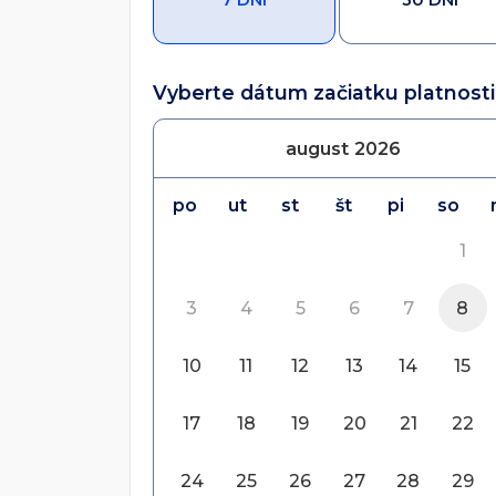
7 DNÍ
30 DNÍ
Vyberte dátum začiatku platnosti
august
2026
po
ut
st
št
pi
so
1
3
4
5
6
7
8
10
11
12
13
14
15
17
18
19
20
21
22
24
25
26
27
28
29