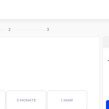
2
3
3 MONATE
1 JAHR