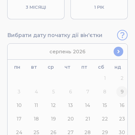
3 МІСЯЦІ
1 РІК
Вибрати дату початку дії він'єтки
серпень
2026
пн
вт
ср
чт
пт
сб
нд
1
2
3
4
5
6
7
8
9
10
11
12
13
14
15
16
17
18
19
20
21
22
23
24
25
26
27
28
29
30