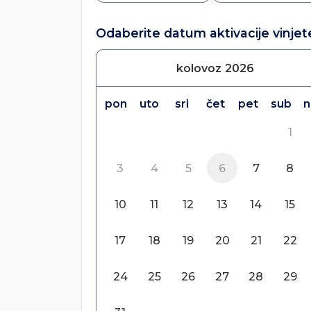
Odaberite datum aktivacije vinjet
kolovoz
2026
pon
uto
sri
čet
pet
sub
n
1
3
4
5
6
7
8
10
11
12
13
14
15
17
18
19
20
21
22
24
25
26
27
28
29