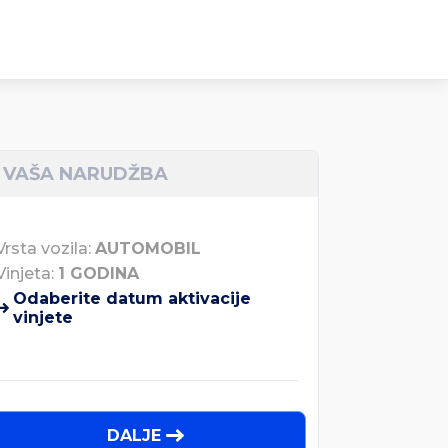
VAŠA NARUDŽBA
Vrsta vozila:
AUTOMOBIL
Vinjeta:
1 GODINA
Odaberite datum aktivacije
vinjete
DALJE