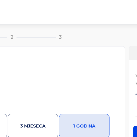
2
3
3 MJESECA
1 GODINA