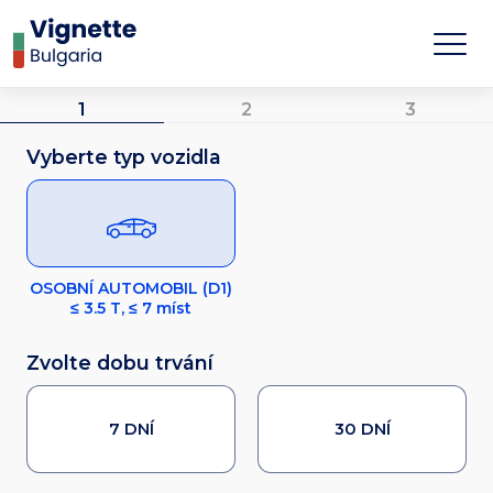
1
2
3
Vyberte typ vozidla
OSOBNÍ AUTOMOBIL (D1)
≤ 3.5 T, ≤ 7 míst
Zvolte dobu trvání
7 DNÍ
30 DNÍ