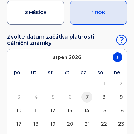
3 MĚSÍCE
1 ROK
Zvolte datum začátku platnosti
dálniční známky
srpen
2026
po
út
st
čt
pá
so
ne
1
2
3
4
5
6
7
8
9
10
11
12
13
14
15
16
17
18
19
20
21
22
23